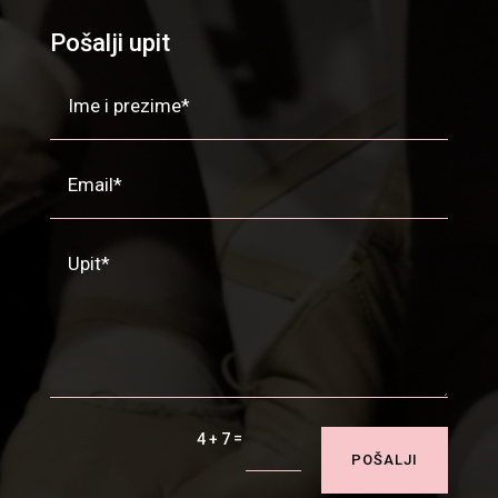
Pošalji upit
=
4 + 7
POŠALJI