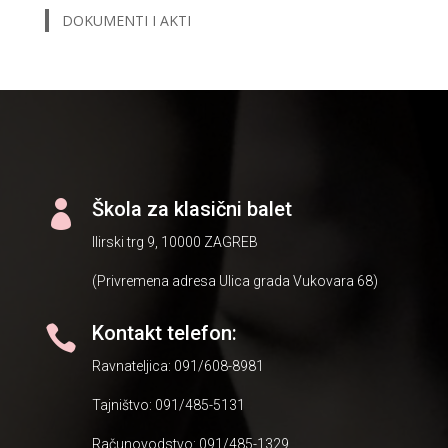
DOKUMENTI I AKTI
Škola za klasični balet

Ilirski trg 9, 10000 ZAGREB
(Privremena adresa Ulica grada Vukovara 68)
Kontakt telefon:

Ravnateljica: 091/608-8981
Tajništvo: 091/485-5131
Računovodstvo: 091/485-1329