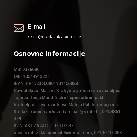
E-mail

skola@skolazaklasicnibalet.hr
Osnovne informacije
MB: 03766861
OIB: 10544913321
IBAN: HR1523600001101456828
Ravnateljica: Martina Kralj , mag. muzike. ravnateljica
Tajnica: Tanja Mandić, struč.spec.admin.publ.
Voditeljica računovodstva: Mateja Patalen, mag.oec.
Kontakt: racunovodstvo.baletna1@skole.hr, 091/4851-
329
KONTAKT ZA AUDICIJE I UPISE:
upisi.skolazaklasicnibalet@gmail.com, 091/6210-458