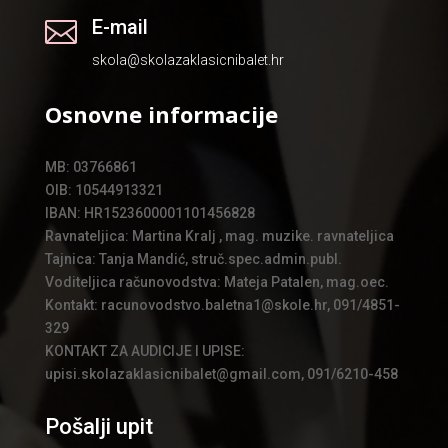
E-mail

skola@skolazaklasicnibalet.hr
Osnovne informacije
MB: 03766861
OIB: 10544913321
IBAN: HR1523600001101456828
Ravnateljica: Martina Kralj , mag. muzike. ravnateljica
Tajnica: Tanja Mandić, struč.spec.admin.publ.
Voditeljica računovodstva: Mateja Patalen, mag.oec.
Kontakt: racunovodstvo.baletna1@skole.hr, 091/4851-
329
KONTAKT ZA AUDICIJE I UPISE:
upisi.skolazaklasicnibalet@gmail.com, 091/6210-458
Pošalji upit