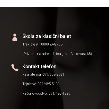
Škola za klasični balet

Ilirski trg 9, 10000 ZAGREB
(Privremena adresa Ulica grada Vukovara 68)
Kontakt telefon:

Ravnateljica: 091/608-8981
Tajništvo: 091/485-5131
Računovodstvo: 091/485-1329