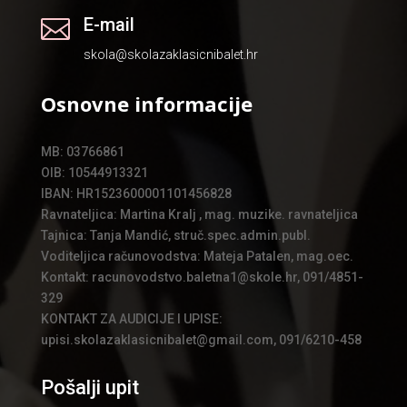
E-mail

skola@skolazaklasicnibalet.hr
Osnovne informacije
MB: 03766861
OIB: 10544913321
IBAN: HR1523600001101456828
Ravnateljica: Martina Kralj , mag. muzike. ravnateljica
Tajnica: Tanja Mandić, struč.spec.admin.publ.
Voditeljica računovodstva: Mateja Patalen, mag.oec.
Kontakt: racunovodstvo.baletna1@skole.hr, 091/4851-
329
KONTAKT ZA AUDICIJE I UPISE:
upisi.skolazaklasicnibalet@gmail.com, 091/6210-458
Pošalji upit