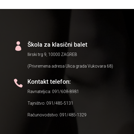
Škola za klasični balet

Ilirski trg 9, 10000 ZAGREB
(Privremena adresa Ulica grada Vukovara 68)
Kontakt telefon:

Ravnateljica: 091/608-8981
Tajništvo: 091/485-5131
Računovodstvo: 091/485-1329