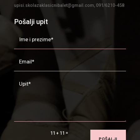
upisi.skolazaklasicnibalet@gmail.com, 091/6210-458
Pošalji upit
=
11 + 11
POŠALJI