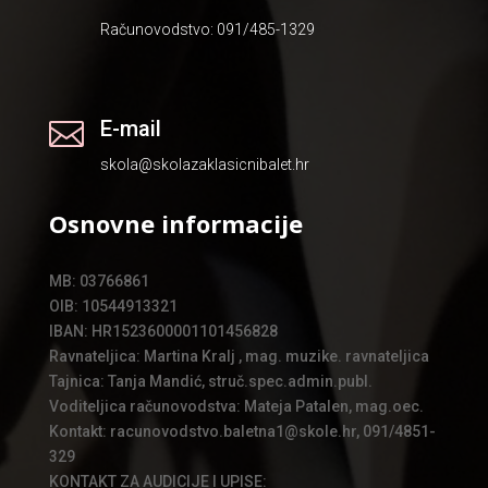
Računovodstvo: 091/485-1329
E-mail

skola@skolazaklasicnibalet.hr
Osnovne informacije
MB: 03766861
OIB: 10544913321
IBAN: HR1523600001101456828
Ravnateljica: Martina Kralj , mag. muzike. ravnateljica
Tajnica: Tanja Mandić, struč.spec.admin.publ.
Voditeljica računovodstva: Mateja Patalen, mag.oec.
Kontakt: racunovodstvo.baletna1@skole.hr, 091/4851-
329
KONTAKT ZA AUDICIJE I UPISE: