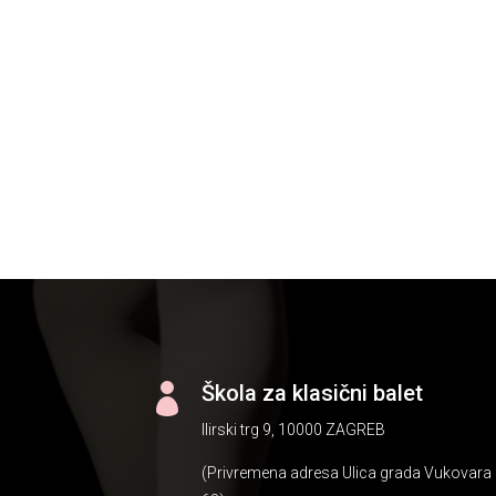
Škola za klasični balet

Ilirski trg 9, 10000 ZAGREB
(Privremena adresa Ulica grada Vukovara