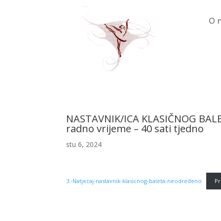
O 
NASTAVNIK/ICA KLASIČNOG BALETA
radno vrijeme – 40 sati tjedno
stu 6, 2024
3.-Natjecaj-nastavnik-klasicnog-baleta-neodredeno
Pr