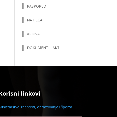
RASPORED
NATJEČAJI
ARHIVA
DOKUMENTI I AKTI
Korisni linkovi
Ministarstvo znanosti, obrazovanja i športa