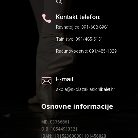
68)
Kontakt telefon:

Ravnateljica: 091/608-8981
Tajništvo: 091/485-5131
Računovodstvo: 091/485-1329
E-mail

skola@skolazaklasicnibalet.hr
Osnovne informacije
MB: 03766861
OIB: 10544913321
IBAN: HR1523600001101456828