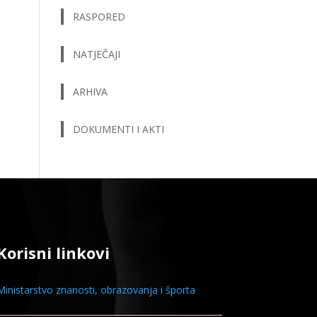
RASPORED
NATJEČAJI
ARHIVA
DOKUMENTI I AKTI
Korisni linkovi
Ministarstvo znanosti, obrazovanja i športa