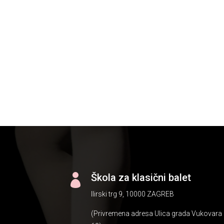
Škola za klasični balet

Ilirski trg 9, 10000 ZAGREB
(Privremena adresa Ulica grada Vukovara