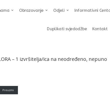
nama
Obrazovanje
Odjeli
Informativni Cent
Duplikati svjedodžbe
Kontakt
A – 1 izvršitelja/ica na neodređeno, nepuno
Preuzmi