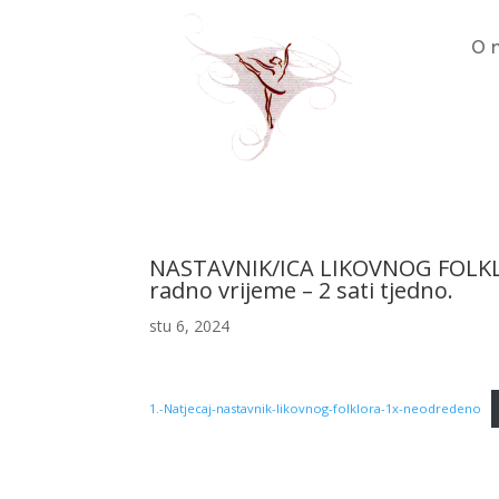
O 
NASTAVNIK/ICA LIKOVNOG FOLKLOR
radno vrijeme – 2 sati tjedno.
stu 6, 2024
1.-Natjecaj-nastavnik-likovnog-folklora-1x-neodredeno