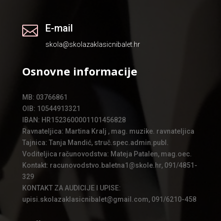
E-mail

skola@skolazaklasicnibalet.hr
Osnovne informacije
MB: 03766861
OIB: 10544913321
IBAN: HR1523600001101456828
Ravnateljica: Martina Kralj , mag. muzike. ravnateljica
Tajnica: Tanja Mandić, struč.spec.admin.publ.
Voditeljica računovodstva: Mateja Patalen, mag.oec.
Kontakt: racunovodstvo.baletna1@skole.hr, 091/4851-
329
KONTAKT ZA AUDICIJE I UPISE:
upisi.skolazaklasicnibalet@gmail.com, 091/6210-458