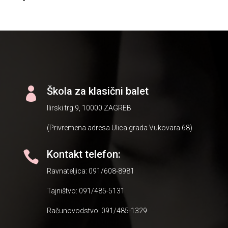
Škola za klasični balet

Ilirski trg 9, 10000 ZAGREB
(Privremena adresa Ulica grada Vukovara 68)
Kontakt telefon:

Ravnateljica: 091/608-8981
Tajništvo: 091/485-5131
Računovodstvo: 091/485-1329