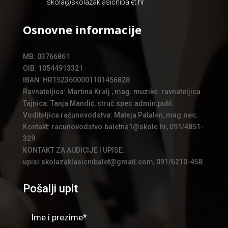
skola@skolazaklasicnibalet.hr
Osnovne informacije
MB: 03766861
OIB: 10544913321
IBAN: HR1523600001101456828
Ravnateljica: Martina Kralj , mag. muzike. ravnateljica
Tajnica: Tanja Mandić, struč.spec.admin.publ.
Voditeljica računovodstva: Mateja Patalen, mag.oec.
Kontakt: racunovodstvo.baletna1@skole.hr, 091/4851-
329
KONTAKT ZA AUDICIJE I UPISE:
upisi.skolazaklasicnibalet@gmail.com, 091/6210-458
Pošalji upit