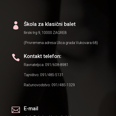
Škola za klasični balet

Ilirski trg 9, 10000 ZAGREB
(Privremena adresa Ulica grada Vukovara 68)
Kontakt telefon:

Ravnateljica: 091/608-8981
Tajništvo: 091/485-5131
Računovodstvo: 091/485-1329
E-mail
