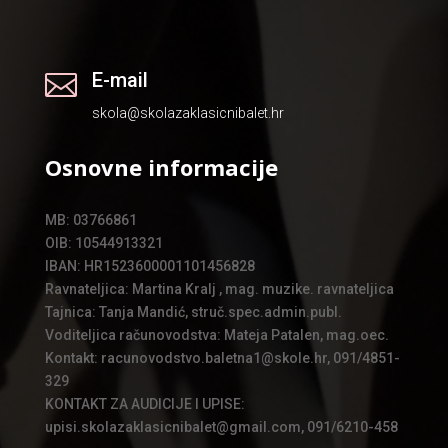
E-mail

skola@skolazaklasicnibalet.hr
Osnovne informacije
MB: 03766861
OIB: 10544913321
IBAN: HR1523600001101456828
Ravnateljica: Martina Kralj , mag. muzike. ravnateljica
Tajnica: Tanja Mandić, struč.spec.admin.publ.
Voditeljica računovodstva: Mateja Patalen, mag.oec.
Kontakt: racunovodstvo.baletna1@skole.hr, 091/4851-
329
KONTAKT ZA AUDICIJE I UPISE:
upisi.skolazaklasicnibalet@gmail.com, 091/6210-458