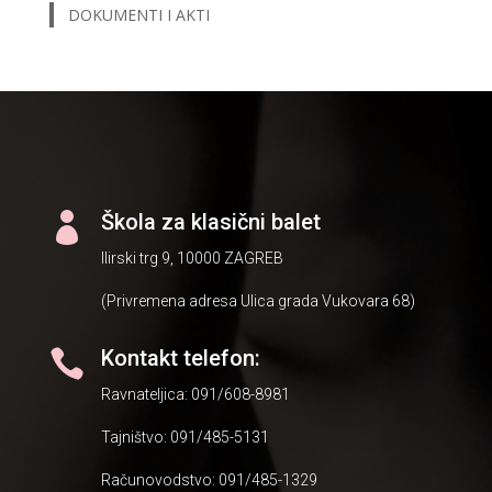
DOKUMENTI I AKTI
Škola za klasični balet

Ilirski trg 9, 10000 ZAGREB
(Privremena adresa Ulica grada Vukovara 68)
Kontakt telefon:

Ravnateljica: 091/608-8981
Tajništvo: 091/485-5131
Računovodstvo: 091/485-1329