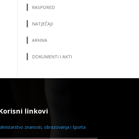
RASPORED
NATJEČAJI
ARHIVA
DOKUMENTI I AKTI
Korisni linkovi
Ministarstvo znanosti, obrazovanja i športa