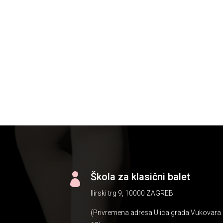
Škola za klasični balet

Ilirski trg 9, 10000 ZAGREB
(Privremena adresa Ulica grada Vukovara