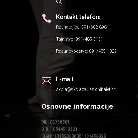
68)
Kontakt telefon:

Ravnateljica: 091/608-8981
Tajništvo: 091/485-5131
Računovodstvo: 091/485-1329
E-mail

skola@skolazaklasicnibalet.hr
Osnovne informacije
MB: 03766861
OIB: 10544913321
IBAN: HR1523600001101456828