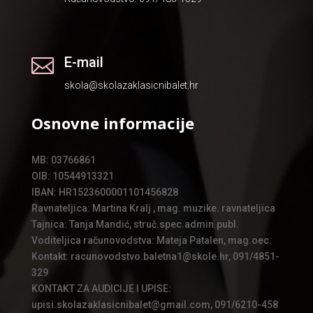
E-mail

skola@skolazaklasicnibalet.hr
Osnovne informacije
MB: 03766861
OIB: 10544913321
IBAN: HR1523600001101456828
Ravnateljica: Martina Kralj , mag. muzike. ravnateljica
Tajnica: Tanja Mandić, struč.spec.admin.publ.
Voditeljica računovodstva: Mateja Patalen, mag.oec.
Kontakt: racunovodstvo.baletna1@skole.hr, 091/4851-
329
KONTAKT ZA AUDICIJE I UPISE:
upisi.skolazaklasicnibalet@gmail.com, 091/6210-458