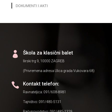
DOKUMENTI I AKTI
Škola za klasični balet

Ilirski trg 9, 10000 ZAGREB
(Privremena adresa Ulica grada Vukovara 68)
Kontakt telefon:

Ravnateljica: 091/608-8981
Tajništvo: 091/485-5131
Računovodstvo: 091/485-1329