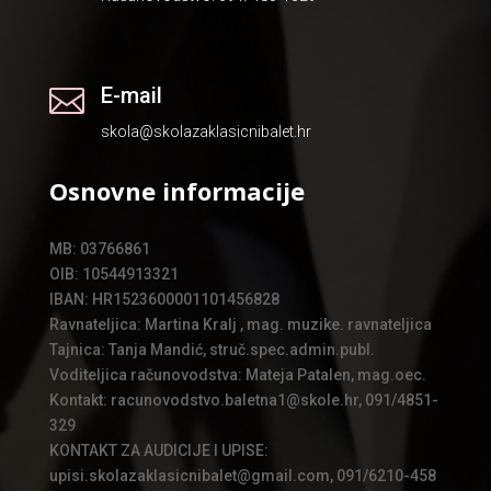
E-mail

skola@skolazaklasicnibalet.hr
Osnovne informacije
MB: 03766861
OIB: 10544913321
IBAN: HR1523600001101456828
Ravnateljica: Martina Kralj , mag. muzike. ravnateljica
Tajnica: Tanja Mandić, struč.spec.admin.publ.
Voditeljica računovodstva: Mateja Patalen, mag.oec.
Kontakt: racunovodstvo.baletna1@skole.hr, 091/4851-
329
KONTAKT ZA AUDICIJE I UPISE:
upisi.skolazaklasicnibalet@gmail.com, 091/6210-458