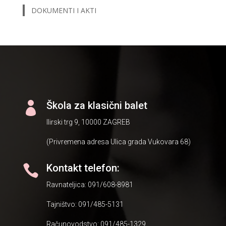
DOKUMENTI I AKTI
Škola za klasični balet

Ilirski trg 9, 10000 ZAGREB
(Privremena adresa Ulica grada Vukovara 68)
Kontakt telefon:

Ravnateljica: 091/608-8981
Tajništvo: 091/485-5131
Računovodstvo: 091/485-1329