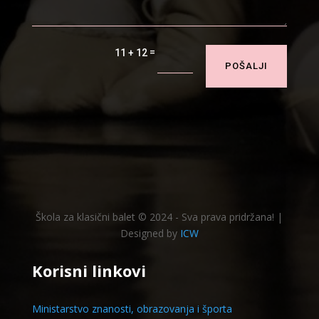
=
11 + 12
POŠALJI
Škola za klasični balet © 2024 - Sva prava pridržana! |
Designed by
ICW
Korisni linkovi
Ministarstvo znanosti, obrazovanja i športa