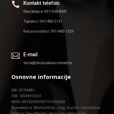
Kontakt telefon:

Ravnateljica: 091/608-8981
Tajništvo: 091/485-5131
Računovodstvo: 091/485-1329
E-mail

skola@skolazaklasicnibalet.hr
Osnovne informacije
MB: 03766861
OIB: 10544913321
IBAN: HR1523600001101456828
Ravnateljica: Martina Kralj , mag. muzike. ravnateljica
Tajnica: Tanja Mandić, struč.spec.admin.publ.