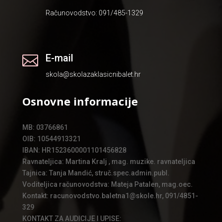
Računovodstvo: 091/485-1329
E-mail

skola@skolazaklasicnibalet.hr
Osnovne informacije
MB: 03766861
OIB: 10544913321
IBAN: HR1523600001101456828
Ravnateljica: Martina Kralj , mag. muzike. ravnateljica
Tajnica: Tanja Mandić, struč.spec.admin.publ.
Voditeljica računovodstva: Mateja Patalen, mag.oec.
Kontakt: racunovodstvo.baletna1@skole.hr, 091/4851-
329
KONTAKT ZA AUDICIJE I UPISE: