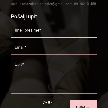
upisi.skolazaklasicnibalet@gmail.com, 091/6210-458
Pošalji upit
=
7 + 8
POŠALJI