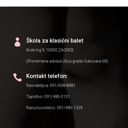
Škola za klasični balet

Ilirski trg 9, 10000 ZAGREB
(Privremena adresa Ulica grada Vukovara 68)
Kontakt telefon:

Ravnateljica: 091/608-8981
Tajništvo: 091/485-5131
Računovodstvo: 091/485-1329