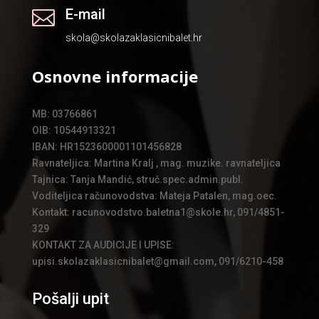
E-mail

skola@skolazaklasicnibalet.hr
Osnovne informacije
MB: 03766861
OIB: 10544913321
IBAN: HR1523600001101456828
Ravnateljica: Martina Kralj , mag. muzike. ravnateljica
Tajnica: Tanja Mandić, struč.spec.admin.publ.
Voditeljica računovodstva: Mateja Patalen, mag.oec.
Kontakt: racunovodstvo.baletna1@skole.hr, 091/4851-
329
KONTAKT ZA AUDICIJE I UPISE:
upisi.skolazaklasicnibalet@gmail.com, 091/6210-458
Pošalji upit