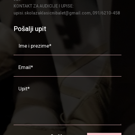
KONTAKT ZA AUDICIJE I UPISE:
upisi.skolazaklasicnibalet@gmail.com, 091/6210-458
Pošalji upit