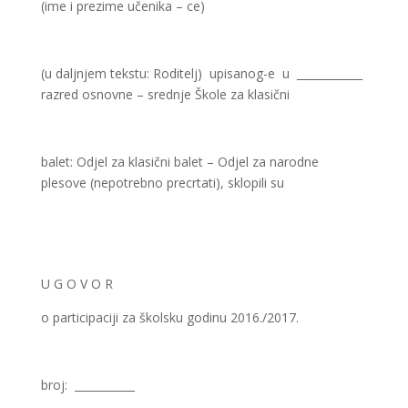
(ime i prezime učenika – ce)
(u daljnjem tekstu: Roditelj) upisanog-e u ____________
razred osnovne – srednje Škole za klasični
balet: Odjel za klasični balet – Odjel za narodne
plesove (nepotrebno precrtati), sklopili su
U G O V O R
o participaciji za školsku godinu 2016./2017.
broj: ___________