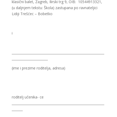
klasični balet, Zagreb, Ilirski trg 9, OIB: 10544913321,
(u daljnjem tekstu: Škola) zastupana po ravnateljici
Lidiji Trešćec – Bobetko
i
___________________________________________________________
_______________________
(ime i prezime roditelja, adresa)
roditelj učenika- ce
___________________________________________________________
_______