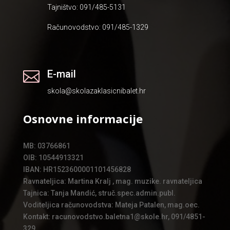
Tajništvo: 091/485-5131
Računovodstvo: 091/485-1329
E-mail

skola@skolazaklasicnibalet.hr
Osnovne informacije
MB: 03766861
OIB: 10544913321
IBAN: HR1523600001101456828
Ravnateljica: Martina Kralj , mag. muzike. ravnateljica
Tajnica: Tanja Mandić, struč.spec.admin.publ.
Voditeljica računovodstva: Mateja Patalen, mag.oec.
Kontakt: racunovodstvo.baletna1@skole.hr, 091/4851-
329