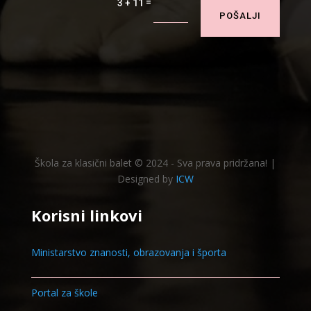
=
3 + 11
POŠALJI
Škola za klasični balet © 2024 - Sva prava pridržana! |
Designed by
ICW
Korisni linkovi
Ministarstvo znanosti, obrazovanja i športa
Portal za škole