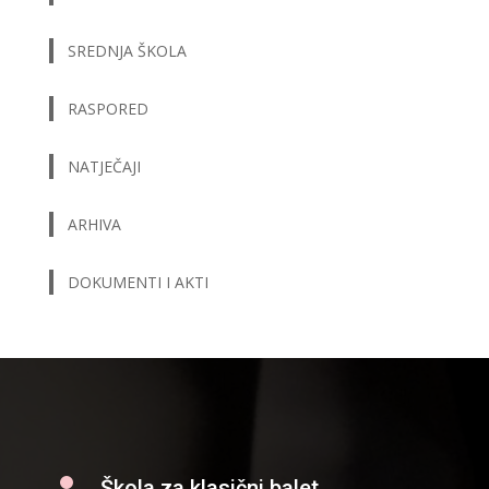
SREDNJA ŠKOLA
RASPORED
NATJEČAJI
ARHIVA
DOKUMENTI I AKTI
Škola za klasični balet