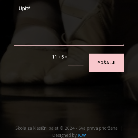
=
11 + 5
POŠALJI
Škola za klasični balet © 2024 - Sva prava pridržana! |
Designed by
ICW