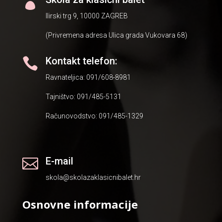

Ilirski trg 9, 10000 ZAGREB
(Privremena adresa Ulica grada Vukovara 68)
Kontakt telefon:

Ravnateljica: 091/608-8981
Tajništvo: 091/485-5131
Računovodstvo: 091/485-1329
E-mail

skola@skolazaklasicnibalet.hr
Osnovne informacije