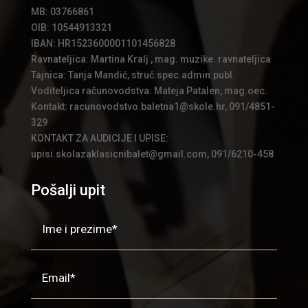
MB: 03766861
OIB: 10544913321
IBAN: HR1523600001101456828
Ravnateljica: Martina Kralj , mag. muzike. ravnateljica
Tajnica: Tanja Mandić, struč.spec.admin.publ.
Voditeljica računovodstva: Mateja Patalen, mag.oec.
Kontakt: racunovodstvo.baletna1@skole.hr, 091/4851-
329
KONTAKT ZA AUDICIJE I UPISE:
upisi.skolazaklasicnibalet@gmail.com, 091/6210-458
Pošalji upit