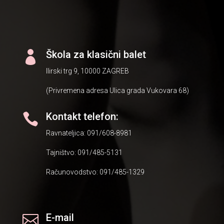
Škola za klasični balet

Ilirski trg 9, 10000 ZAGREB
(Privremena adresa Ulica grada Vukovara 68)
Kontakt telefon:

Ravnateljica: 091/608-8981
Tajništvo: 091/485-5131
Računovodstvo: 091/485-1329
E-mail
