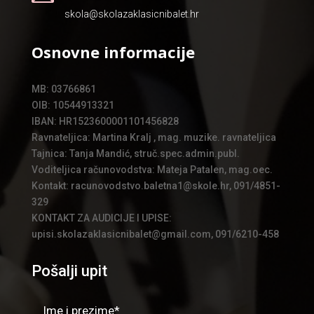
skola@skolazaklasicnibalet.hr
Osnovne informacije
MB: 03766861
OIB: 10544913321
IBAN: HR1523600001101456828
Ravnateljica: Martina Kralj , mag. muzike. ravnateljica
Tajnica: Tanja Mandić, struč.spec.admin.publ.
Voditeljica računovodstva: Mateja Patalen, mag.oec.
Kontakt: racunovodstvo.baletna1@skole.hr, 091/4851-
329
KONTAKT ZA AUDICIJE I UPISE:
upisi.skolazaklasicnibalet@gmail.com, 091/6210-458
Pošalji upit