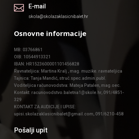
E-mail

skola@skolazaklasicnibalet.hr
Osnovne informacije
MB: 03766861
OIB: 10544913321
IBAN: HR1523600001101456828
Ravnateljica: Martina Kralj , mag. muzike. ravnateljica
Tajnica: Tanja Mandić, struč.spec.admin.publ.
Voditeljica računovodstva: Mateja Patalen, mag.oec.
Kontakt: racunovodstvo.baletna1@skole.hr, 091/4851-
329
KONTAKT ZA AUDICIJE I UPISE:
upisi.skolazaklasicnibalet@gmail.com, 091/6210-458
Pošalji upit