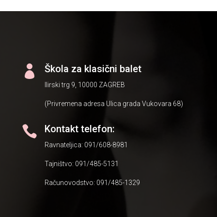
Škola za klasični balet

Ilirski trg 9, 10000 ZAGREB
(Privremena adresa Ulica grada Vukovara 68)
Kontakt telefon:

Ravnateljica: 091/608-8981
Tajništvo: 091/485-5131
Računovodstvo: 091/485-1329