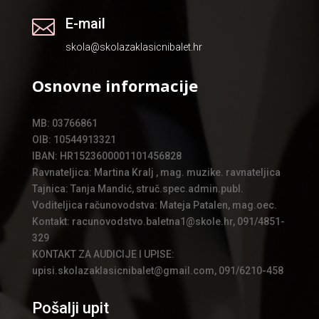
E-mail

skola@skolazaklasicnibalet.hr
Osnovne informacije
MB: 03766861
OIB: 10544913321
IBAN: HR1523600001101456828
Ravnateljica: Martina Kralj , mag. muzike. ravnateljica
Tajnica: Tanja Mandić, struč.spec.admin.publ.
Voditeljica računovodstva: Mateja Patalen, mag.oec.
Kontakt: racunovodstvo.baletna1@skole.hr, 091/4851-
329
KONTAKT ZA AUDICIJE I UPISE:
upisi.skolazaklasicnibalet@gmail.com, 091/6210-458
Pošalji upit