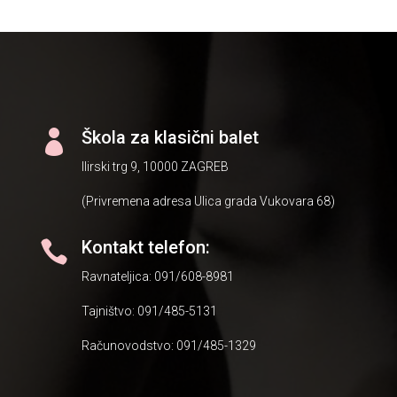
Škola za klasični balet

Ilirski trg 9, 10000 ZAGREB
(Privremena adresa Ulica grada Vukovara 68)
Kontakt telefon:

Ravnateljica: 091/608-8981
Tajništvo: 091/485-5131
Računovodstvo: 091/485-1329