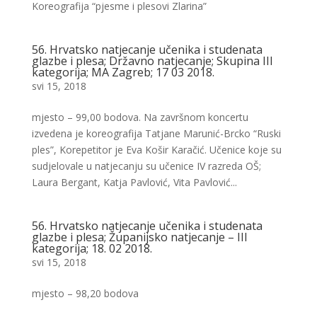
Koreografija “pjesme i plesovi Zlarina”
56. Hrvatsko natjecanje učenika i studenata
glazbe i plesa; Državno natjecanje; Skupina III
kategorija; MA Zagreb; 17 03 2018.
svi 15, 2018
mjesto – 99,00 bodova. Na završnom koncertu
izvedena je koreografija Tatjane Marunić-Brcko “Ruski
ples”, Korepetitor je Eva Košir Karačić. Učenice koje su
sudjelovale u natjecanju su učenice IV razreda OŠ;
Laura Bergant, Katja Pavlović, Vita Pavlović...
56. Hrvatsko natjecanje učenika i studenata
glazbe i plesa; Županijsko natjecanje – III
kategorija; 18. 02 2018.
svi 15, 2018
mjesto – 98,20 bodova