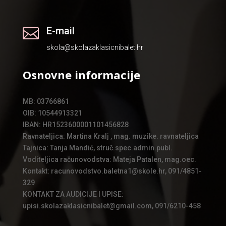
E-mail

skola@skolazaklasicnibalet.hr
Osnovne informacije
MB: 03766861
OIB: 10544913321
IBAN: HR1523600001101456828
Ravnateljica: Martina Kralj , mag. muzike. ravnateljica
Tajnica: Tanja Mandić, struč.spec.admin.publ.
Voditeljica računovodstva: Mateja Patalen, mag.oec.
Kontakt: racunovodstvo.baletna1@skole.hr, 091/4851-
329
KONTAKT ZA AUDICIJE I UPISE:
upisi.skolazaklasicnibalet@gmail.com, 091/6210-458