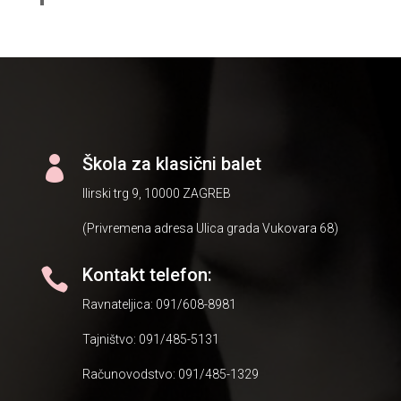
Škola za klasični balet

Ilirski trg 9, 10000 ZAGREB
(Privremena adresa Ulica grada Vukovara 68)
Kontakt telefon:

Ravnateljica: 091/608-8981
Tajništvo: 091/485-5131
Računovodstvo: 091/485-1329