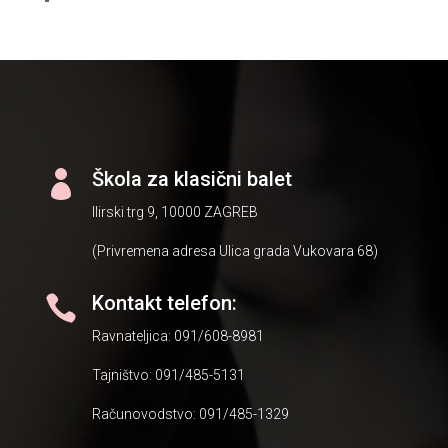
Škola za klasični balet

Ilirski trg 9, 10000 ZAGREB
(Privremena adresa Ulica grada Vukovara 68)
Kontakt telefon:

Ravnateljica: 091/608-8981
Tajništvo: 091/485-5131
Računovodstvo: 091/485-1329