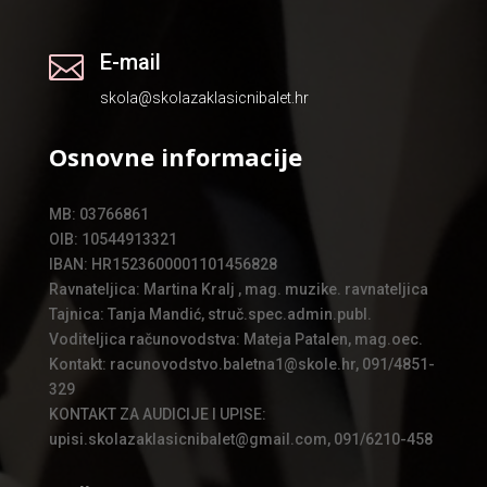
E-mail

skola@skolazaklasicnibalet.hr
Osnovne informacije
MB: 03766861
OIB: 10544913321
IBAN: HR1523600001101456828
Ravnateljica: Martina Kralj , mag. muzike. ravnateljica
Tajnica: Tanja Mandić, struč.spec.admin.publ.
Voditeljica računovodstva: Mateja Patalen, mag.oec.
Kontakt: racunovodstvo.baletna1@skole.hr, 091/4851-
329
KONTAKT ZA AUDICIJE I UPISE:
upisi.skolazaklasicnibalet@gmail.com, 091/6210-458